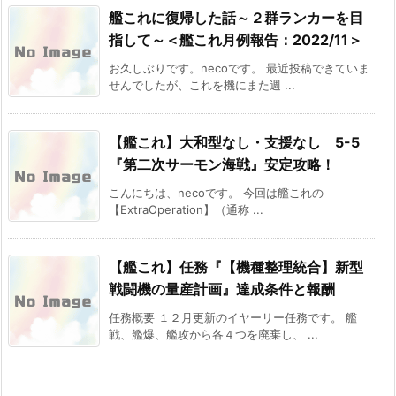
艦これに復帰した話～２群ランカーを目
指して～＜艦これ月例報告：2022/11＞
お久しぶりです。necoです。 最近投稿できていま
せんでしたが、これを機にまた週 ...
【艦これ】大和型なし・支援なし 5-5
『第二次サーモン海戦』安定攻略！
こんにちは、necoです。 今回は艦これの
【ExtraOperation】（通称 ...
【艦これ】任務『【機種整理統合】新型
戦闘機の量産計画』達成条件と報酬
任務概要 １２月更新のイヤーリー任務です。 艦
戦、艦爆、艦攻から各４つを廃棄し、 ...