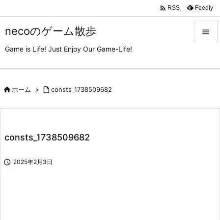

Feedly
RSS
necoのゲーム散歩

Game is Life! Just Enjoy Our Game-Life!

メニュ

サイド

ホーム
>

consts_1738509682

前へ

consts_1738509682
次へ


2025年2月3日
検索