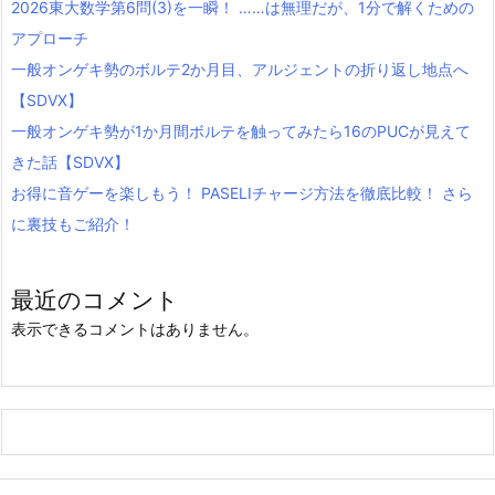
2026東大数学第6問(3)を一瞬！ ……は無理だが、1分で解くための
アプローチ
一般オンゲキ勢のボルテ2か月目、アルジェントの折り返し地点へ
【SDVX】
一般オンゲキ勢が1か月間ボルテを触ってみたら16のPUCが見えて
きた話【SDVX】
お得に音ゲーを楽しもう！ PASELIチャージ方法を徹底比較！ さら
に裏技もご紹介！
最近のコメント
表示できるコメントはありません。