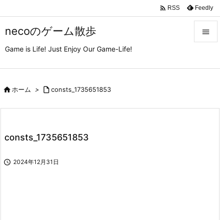

Feedly
RSS
necoのゲーム散歩

Game is Life! Just Enjoy Our Game-Life!

メニュ

サイド

ホーム
>

consts_1735651853

前へ

consts_1735651853
次へ


2024年12月31日
検索