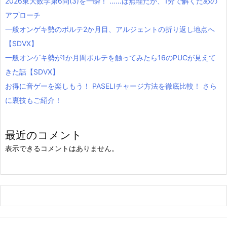
2026東大数学第6問(3)を一瞬！ ……は無理だが、1分で解くための
アプローチ
一般オンゲキ勢のボルテ2か月目、アルジェントの折り返し地点へ
【SDVX】
一般オンゲキ勢が1か月間ボルテを触ってみたら16のPUCが見えて
きた話【SDVX】
お得に音ゲーを楽しもう！ PASELIチャージ方法を徹底比較！ さら
に裏技もご紹介！
最近のコメント
表示できるコメントはありません。