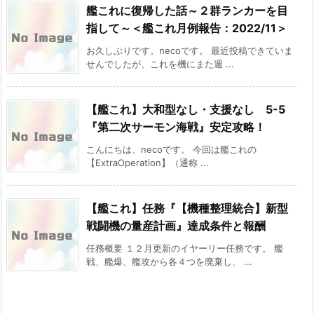
艦これに復帰した話～２群ランカーを目
指して～＜艦これ月例報告：2022/11＞
お久しぶりです。necoです。 最近投稿できていま
せんでしたが、これを機にまた週 ...
【艦これ】大和型なし・支援なし 5-5
『第二次サーモン海戦』安定攻略！
こんにちは、necoです。 今回は艦これの
【ExtraOperation】（通称 ...
【艦これ】任務『【機種整理統合】新型
戦闘機の量産計画』達成条件と報酬
任務概要 １２月更新のイヤーリー任務です。 艦
戦、艦爆、艦攻から各４つを廃棄し、 ...