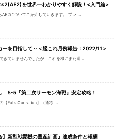
ergistics2(AE2)を世界一わかりやすく解説！<入門編>
AE2についてご紹介していきます。 プレ ...
ーを目指して～＜艦これ月例報告：2022/11＞
できていませんでしたが、これを機にまた週 ...
 5-5『第二次サーモン海戦』安定攻略！
traOperation】（通称 ...
合】新型戦闘機の量産計画』達成条件と報酬