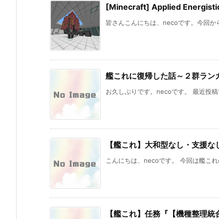
[Minecraft] Applied En
皆さんこんにちは、necoです。今回から
艦これに復帰した話～２群ランカ
お久しぶりです。necoです。 最近投稿
【艦これ】大和型なし・支援なし
こんにちは、necoです。 今回は艦これの【Ex
【艦これ】任務『【機種整理統