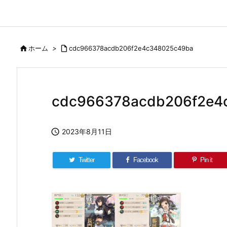

ホーム
>

cdc966378acdb206f2e4c348025c49ba
cdc966378acdb206f2e4

2023年8月11日
Twitter
Facebook
Pin it