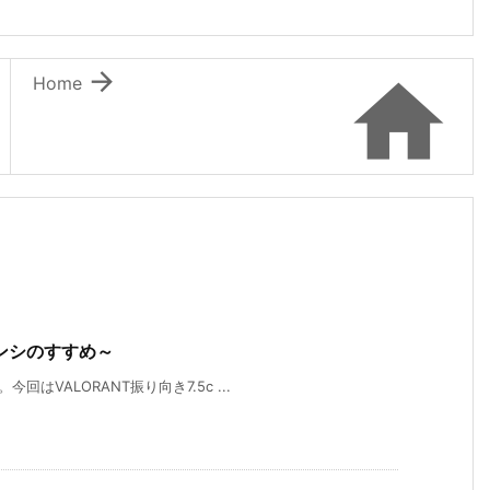


Home
ンシのすすめ～
はVALORANT振り向き7.5c ...