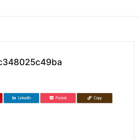
c348025c49ba
LinkedIn
Pocket
Copy