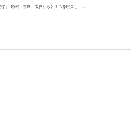
す。 艦戦、艦爆、艦攻から各４つを廃棄し、 ...