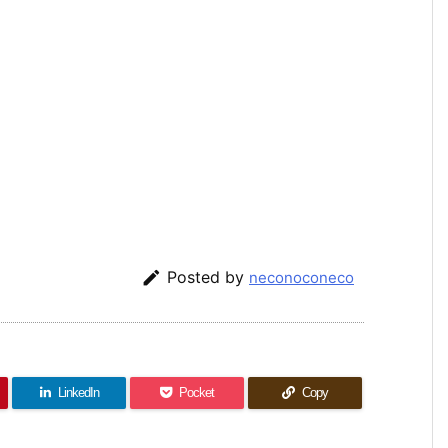

Posted by
neconoconeco
LinkedIn
Pocket
Copy