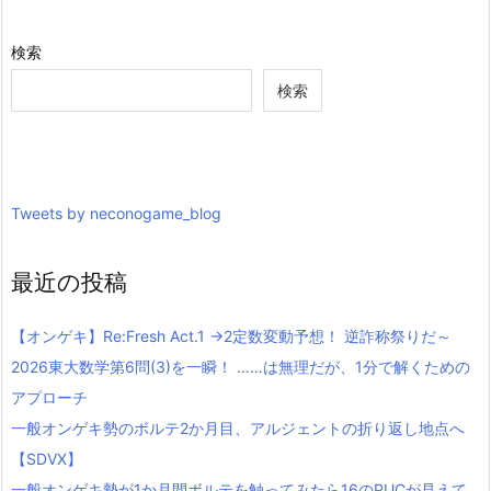
検索
検索
Tweets by neconogame_blog
最近の投稿
【オンゲキ】Re:Fresh Act.1 →2定数変動予想！ 逆詐称祭りだ～
2026東大数学第6問(3)を一瞬！ ……は無理だが、1分で解くための
アプローチ
一般オンゲキ勢のボルテ2か月目、アルジェントの折り返し地点へ
【SDVX】
一般オンゲキ勢が1か月間ボルテを触ってみたら16のPUCが見えて