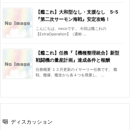
【艦これ】大和型なし・支援なし 5-5
『第二次サーモン海戦』安定攻略！
こんにちは、necoです。 今回は艦これの
【ExtraOperation】（通称 ...
【艦これ】任務『【機種整理統合】新型
戦闘機の量産計画』達成条件と報酬
任務概要 １２月更新のイヤーリー任務です。 艦
戦、艦爆、艦攻から各４つを廃棄し、 ...
ディスカッション