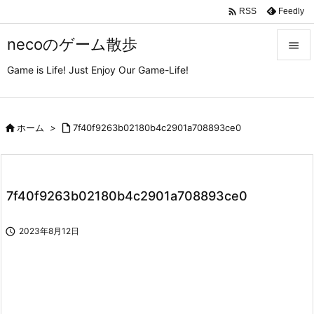

Feedly
RSS
necoのゲーム散歩

Game is Life! Just Enjoy Our Game-Life!

メニュ

サイド

ホーム
>

7f40f9263b02180b4c2901a708893ce0

前へ

7f40f9263b02180b4c2901a708893ce0
次へ


2023年8月12日
検索