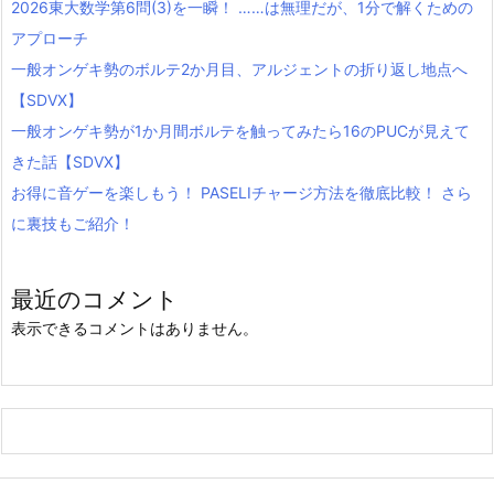
2026東大数学第6問(3)を一瞬！ ……は無理だが、1分で解くための
アプローチ
一般オンゲキ勢のボルテ2か月目、アルジェントの折り返し地点へ
【SDVX】
一般オンゲキ勢が1か月間ボルテを触ってみたら16のPUCが見えて
きた話【SDVX】
お得に音ゲーを楽しもう！ PASELIチャージ方法を徹底比較！ さら
に裏技もご紹介！
最近のコメント
表示できるコメントはありません。