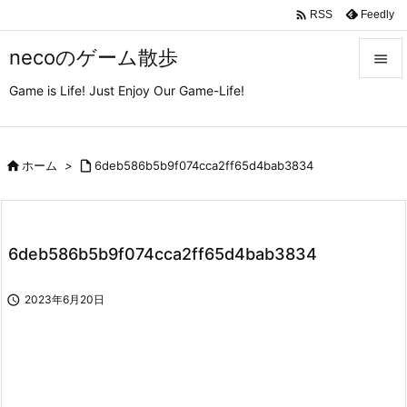

Feedly
RSS
necoのゲーム散歩

Game is Life! Just Enjoy Our Game-Life!

メニュ

サイド

ホーム
>

6deb586b5b9f074cca2ff65d4bab3834

前へ

6deb586b5b9f074cca2ff65d4bab3834
次へ


2023年6月20日
検索