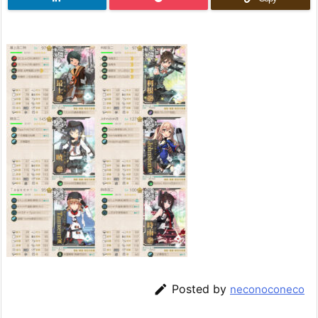

Posted by
neconoconeco