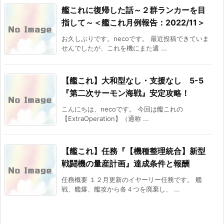
艦これに復帰した話～２群ランカーを目
指して～＜艦これ月例報告：2022/11＞
お久しぶりです。necoです。 最近投稿できていま
せんでしたが、これを機にまた週 ...
【艦これ】大和型なし・支援なし 5-5
『第二次サーモン海戦』安定攻略！
こんにちは、necoです。 今回は艦これの
【ExtraOperation】（通称 ...
【艦これ】任務『【機種整理統合】新型
戦闘機の量産計画』達成条件と報酬
任務概要 １２月更新のイヤーリー任務です。 艦
戦、艦爆、艦攻から各４つを廃棄し、 ...