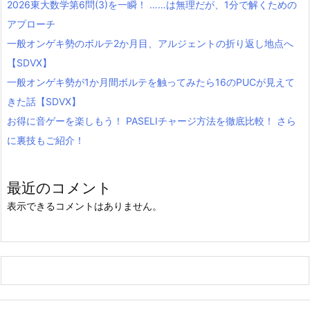
2026東大数学第6問(3)を一瞬！ ……は無理だが、1分で解くための
アプローチ
一般オンゲキ勢のボルテ2か月目、アルジェントの折り返し地点へ
【SDVX】
一般オンゲキ勢が1か月間ボルテを触ってみたら16のPUCが見えて
きた話【SDVX】
お得に音ゲーを楽しもう！ PASELIチャージ方法を徹底比較！ さら
に裏技もご紹介！
最近のコメント
表示できるコメントはありません。