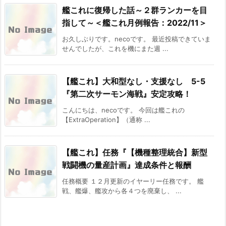
艦これに復帰した話～２群ランカーを目
指して～＜艦これ月例報告：2022/11＞
お久しぶりです。necoです。 最近投稿できていま
せんでしたが、これを機にまた週 ...
【艦これ】大和型なし・支援なし 5-5
『第二次サーモン海戦』安定攻略！
こんにちは、necoです。 今回は艦これの
【ExtraOperation】（通称 ...
【艦これ】任務『【機種整理統合】新型
戦闘機の量産計画』達成条件と報酬
任務概要 １２月更新のイヤーリー任務です。 艦
戦、艦爆、艦攻から各４つを廃棄し、 ...