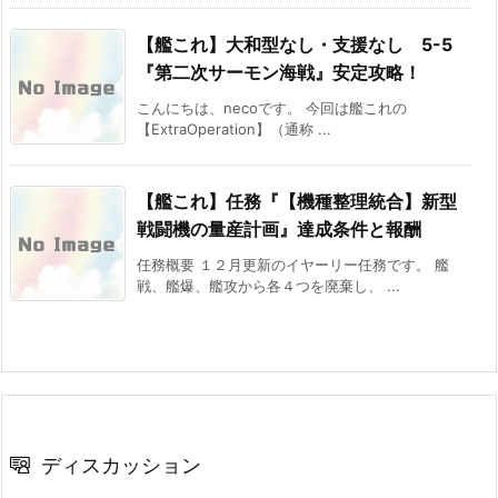
【艦これ】大和型なし・支援なし 5-5
『第二次サーモン海戦』安定攻略！
こんにちは、necoです。 今回は艦これの
【ExtraOperation】（通称 ...
【艦これ】任務『【機種整理統合】新型
戦闘機の量産計画』達成条件と報酬
任務概要 １２月更新のイヤーリー任務です。 艦
戦、艦爆、艦攻から各４つを廃棄し、 ...
ディスカッション