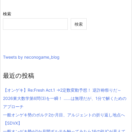
検索
検索
Tweets by neconogame_blog
最近の投稿
【オンゲキ】Re:Fresh Act.1 →2定数変動予想！ 逆詐称祭りだ～
2026東大数学第6問(3)を一瞬！ ……は無理だが、1分で解くための
アプローチ
一般オンゲキ勢のボルテ2か月目、アルジェントの折り返し地点へ
【SDVX】
一般オンゲキ勢が1か月間ボルテを触ってみたら16のPUCが見えて