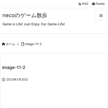

Feedly
RSS
necoのゲーム散歩

Game is Life! Just Enjoy Our Game-Life!

メニュ

サイド

ホーム
>

image-11-2

前へ

image-11-2
次へ


2023年3月20日
検索