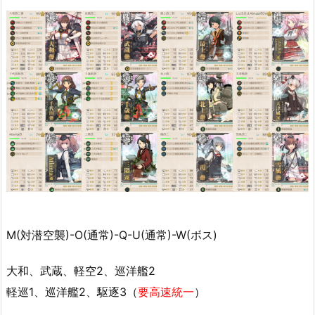
M(対潜空襲)-O(通常)-Q-U(通常)-W(ボス)
大和、武蔵、軽空2、巡洋艦2
軽巡1、巡洋艦2、駆逐3（
要高速統一
）