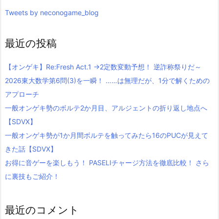
Tweets by neconogame_blog
最近の投稿
【オンゲキ】Re:Fresh Act.1 →2定数変動予想！ 逆詐称祭りだ～
2026東大数学第6問(3)を一瞬！ ……は無理だが、1分で解くための
アプローチ
一般オンゲキ勢のボルテ2か月目、アルジェントの折り返し地点へ
【SDVX】
一般オンゲキ勢が1か月間ボルテを触ってみたら16のPUCが見えて
きた話【SDVX】
お得に音ゲーを楽しもう！ PASELIチャージ方法を徹底比較！ さら
に裏技もご紹介！
最近のコメント