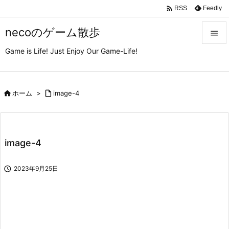

Feedly
RSS
necoのゲーム散歩

Game is Life! Just Enjoy Our Game-Life!

メニュ

サイド

ホーム
>

image-4

前へ

image-4
次へ


2023年9月25日
検索