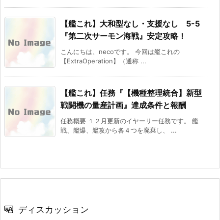
【艦これ】大和型なし・支援なし 5-5
『第二次サーモン海戦』安定攻略！
こんにちは、necoです。 今回は艦これの
【ExtraOperation】（通称 ...
【艦これ】任務『【機種整理統合】新型
戦闘機の量産計画』達成条件と報酬
任務概要 １２月更新のイヤーリー任務です。 艦
戦、艦爆、艦攻から各４つを廃棄し、 ...
ディスカッション