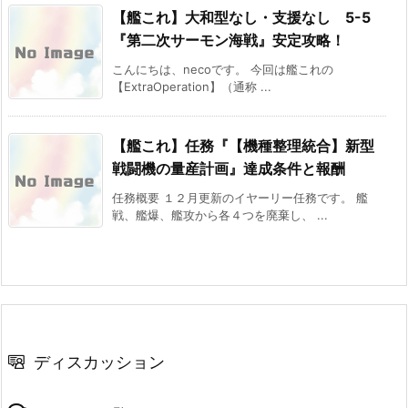
【艦これ】大和型なし・支援なし 5-5
『第二次サーモン海戦』安定攻略！
こんにちは、necoです。 今回は艦これの
【ExtraOperation】（通称 ...
【艦これ】任務『【機種整理統合】新型
戦闘機の量産計画』達成条件と報酬
任務概要 １２月更新のイヤーリー任務です。 艦
戦、艦爆、艦攻から各４つを廃棄し、 ...
ディスカッション