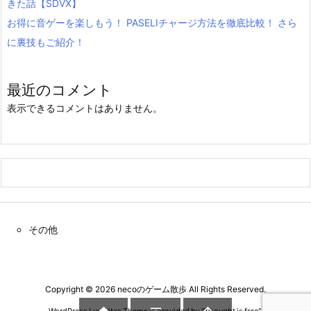
きた話【SDVX】
お得に音ゲーを楽しもう！ PASELIチャージ方法を徹底比較！ さら
に裏技もご紹介！
最近のコメント
表示できるコメントはありません。
その他
Copyright ©
2026
necoのゲーム散歩
All Rights Reserved.
WordPress Luxeritas Theme is provided by "
Thought is free
".