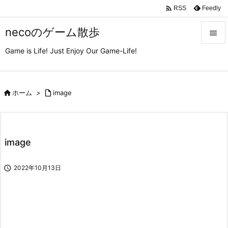

Feedly
RSS
necoのゲーム散歩

Game is Life! Just Enjoy Our Game-Life!

メニュ

サイド

ホーム
>

image

前へ

image
次へ


2022年10月13日
検索