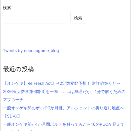
検索
検索
Tweets by neconogame_blog
最近の投稿
【オンゲキ】Re:Fresh Act.1 →2定数変動予想！ 逆詐称祭りだ～
2026東大数学第6問(3)を一瞬！ ……は無理だが、1分で解くための
アプローチ
一般オンゲキ勢のボルテ2か月目、アルジェントの折り返し地点へ
【SDVX】
一般オンゲキ勢が1か月間ボルテを触ってみたら16のPUCが見えて