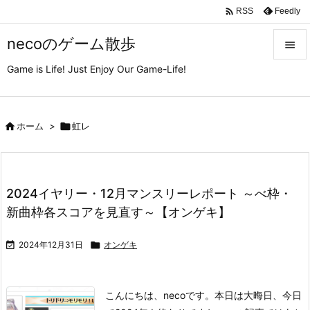

Feedly
RSS
necoのゲーム散歩

Game is Life! Just Enjoy Our Game-Life!

メニュ

サイド

ホーム
>

虹レ

前へ

2024イヤリー・12月マンスリーレポート ～べ枠・
次へ
新曲枠各スコアを見直す～【オンゲキ】

検索

2024年12月31日

オンゲキ
こんにちは、necoです。
本日は大晦日、今日