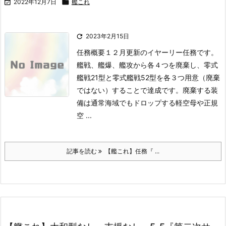

2022年12月7日

艦これ

2023年2月15日
任務概要
１２月更新のイヤーリー任務です。
艦戦、艦爆、艦攻から各４つを廃棄し、零式
艦戦21型と零式艦戦52型を各３つ用意（廃棄
ではない）することで達成です。
廃棄する装
備は通常海域でもドロップする軽空母や正規
空 ...
記事を読む
【艦これ】任務『 ...