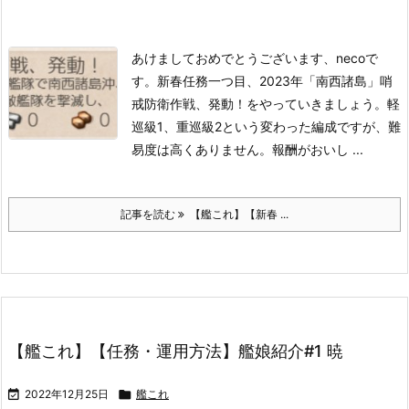
あけましておめでとうございます、necoで
す。
新春任務一つ目、2023年「南西諸島」哨
戒防衛作戦、発動！をやっていきましょう。
軽
巡級1、重巡級2という変わった編成ですが、難
易度は高くありません。報酬がおいし ...
記事を読む
【艦これ】【新春 ...
【艦これ】【任務・運用方法】艦娘紹介#1 暁

2022年12月25日

艦これ