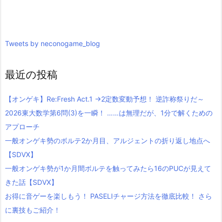
Tweets by neconogame_blog
最近の投稿
【オンゲキ】Re:Fresh Act.1 →2定数変動予想！ 逆詐称祭りだ～
2026東大数学第6問(3)を一瞬！ ……は無理だが、1分で解くための
アプローチ
一般オンゲキ勢のボルテ2か月目、アルジェントの折り返し地点へ
【SDVX】
一般オンゲキ勢が1か月間ボルテを触ってみたら16のPUCが見えて
きた話【SDVX】
お得に音ゲーを楽しもう！ PASELIチャージ方法を徹底比較！ さら
に裏技もご紹介！