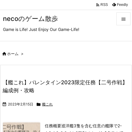

Feedly
RSS
necoのゲーム散歩

Game is Life! Just Enjoy Our Game-Life!

メニュ

サイド

ホーム
>

前へ

【艦これ】バレンタイン2023限定任務【二号作戦】
次へ
編成例・攻略

検索

2023年2月15日

艦これ
任務概要
巡洋艦3隻を含む任意の艦隊で2-