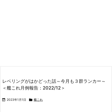
レベリングがはかどった話～今月も３群ランカー～
＜艦これ月例報告：2022/12＞

2023年1月1日

艦これ