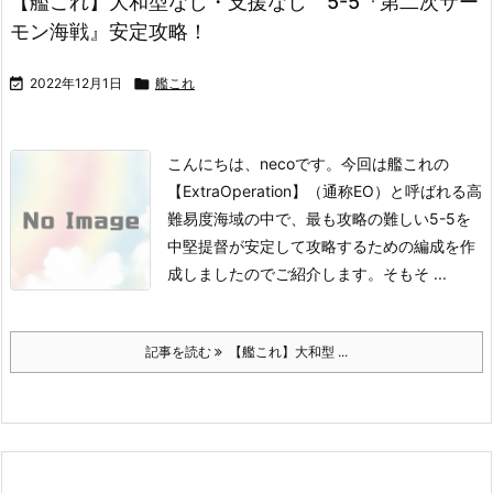
【艦これ】大和型なし・支援なし 5-5『第二次サー
モン海戦』安定攻略！

2022年12月1日

艦これ
こんにちは、necoです。
今回は艦これの
【ExtraOperation】（通称EO）と呼ばれる高
難易度海域の中で、最も攻略の難しい5-5を
中堅提督が安定して攻略するための編成を作
成しましたのでご紹介します。
そもそ ...
記事を読む
【艦これ】大和型 ...