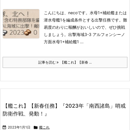
こんにちは、necoです。
水母1+補給艦または
潜水母艦1を編成条件とする出撃任務です。
難
易度のわりに報酬がおいしいので、ぜひ挑戦
しましょう。
出撃海域3-3 アルフォンシーノ
方面
水母1+補給艦1 ...
記事を読む
【艦これ】【新春 ...
【艦これ】【新春任務】『2023年「南西諸島」哨戒
防衛作戦、発動！』

2023年1月1日

艦これ