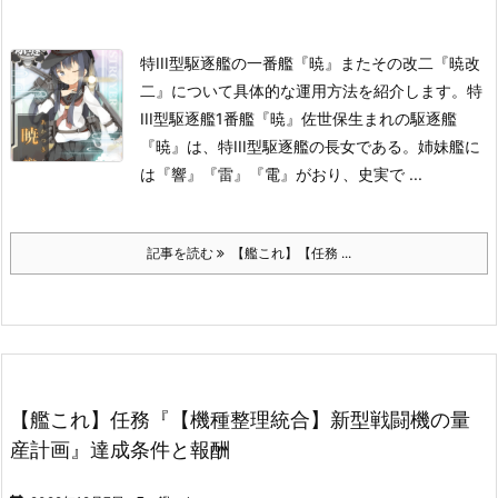
特III型駆逐艦の一番艦『暁』またその改二『暁改
二』について具体的な運用方法を紹介します。
特
III型駆逐艦1番艦『暁』
佐世保生まれの駆逐艦
『暁』は、特III型駆逐艦の長女である。姉妹艦に
は『響』『雷』『電』がおり、史実で ...
記事を読む
【艦これ】【任務 ...
【艦これ】任務『【機種整理統合】新型戦闘機の量
産計画』達成条件と報酬