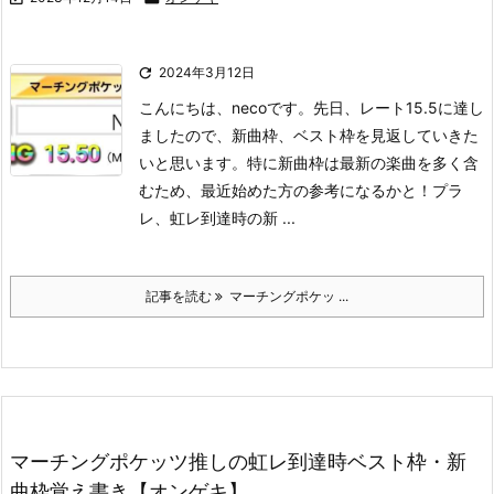

2024年3月12日
こんにちは、necoです。
先日、レート15.5に達し
ましたので、新曲枠、ベスト枠を見返していきた
いと思います。
特に新曲枠は最新の楽曲を多く含
むため、最近始めた方の参考になるかと！
プラ
レ、虹レ到達時の新 ...
記事を読む
マーチングポケッ ...
マーチングポケッツ推しの虹レ到達時ベスト枠・新
曲枠覚え書き【オンゲキ】